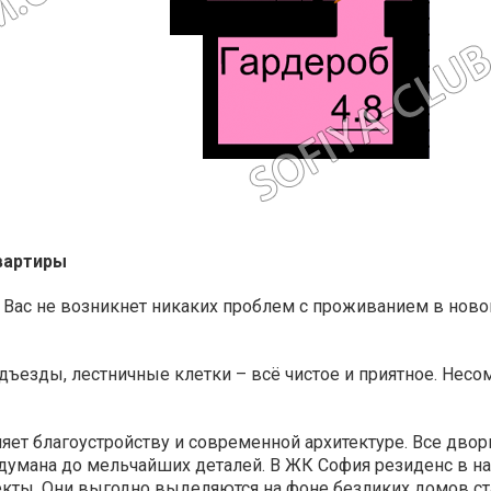
вартиры
 Вас не возникнет никаких проблем с проживанием в ново
дъезды, лестничные клетки – всё чистое и приятное. Несо
ет благоустройству и современной архитектуре. Все дво
думана до мельчайших деталей. В ЖК София резиденс в на
екты. Они выгодно выделяются на фоне безликих домов ст