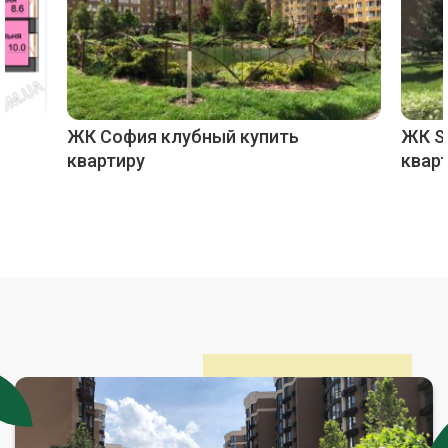
ЖК София клубный купить
ЖК So
квартиру
квар