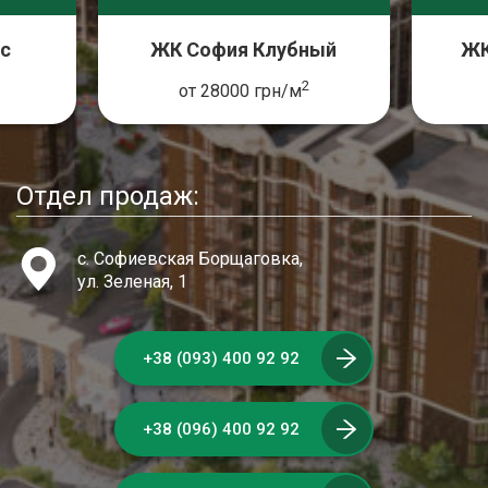
с
ЖК София Клубный
ЖК
2
от 28000 грн/м
Отдел продаж:
с. Софиевская Борщаговка,
ул. Зеленая, 1
+38 (093) 400 92 92
+38 (096) 400 92 92