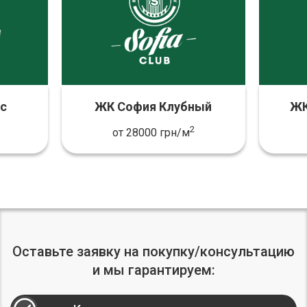
с
ЖК София Клубный
ЖК
2
от 28000 грн/м
Оставьте заявку на покупку/консультацию
и мы гарантируем: