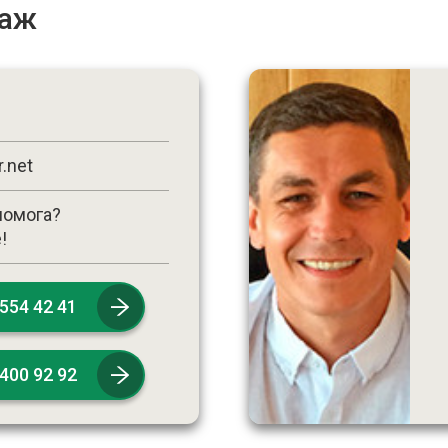
даж
.net
помога?
!
 554 42 41
 400 92 92