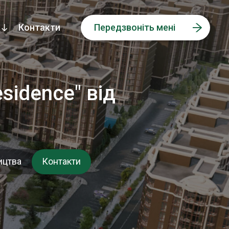
Контакти
Передзвоніть мені
idence" від
ицтва
Контакти