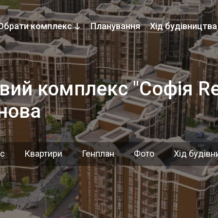
Обрати комплекс
Планування
Хід будівництва
ий комплекс "Софія Res
нова
кс
Квартири
Генплан
Фото
Хід будівн