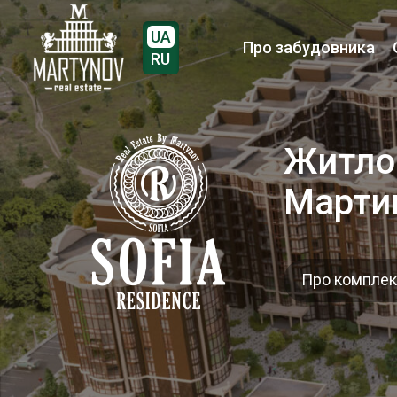
UA
Про забудовника
RU
Житлов
Марти
Про компле