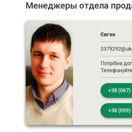
Менеджеры отдела про
Євген
3379292@ukr
Потрібна до
Телефонуйте
+38 (‎067)
+38 (099)