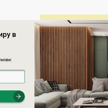
иру в
умови: