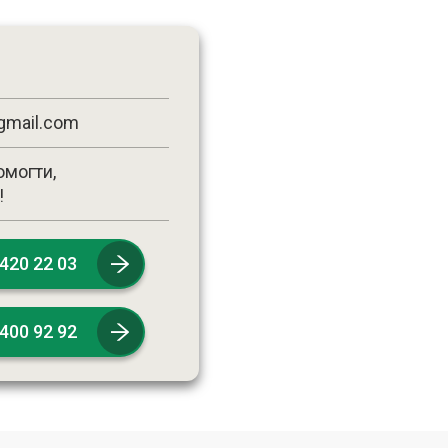
gmail.com
омогти,
!
 420 22 03
 400 92 92