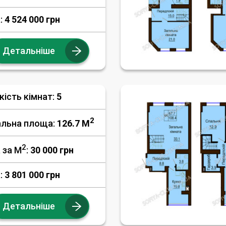
:
4 524 000 грн
Детальніше
кість кімнат:
5
2
альна площа:
126.7 M
2
 за М
:
30 000
грн
:
3 801 000 грн
Детальніше