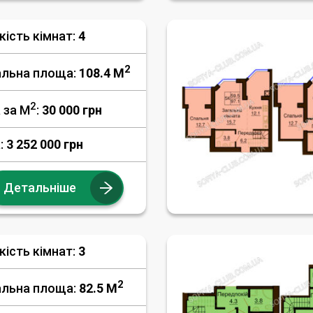
кість кімнат:
4
2
альна площа:
108.4 M
2
 за М
:
30 000
грн
:
3 252 000 грн
Детальніше
кість кімнат:
3
2
альна площа:
82.5 M