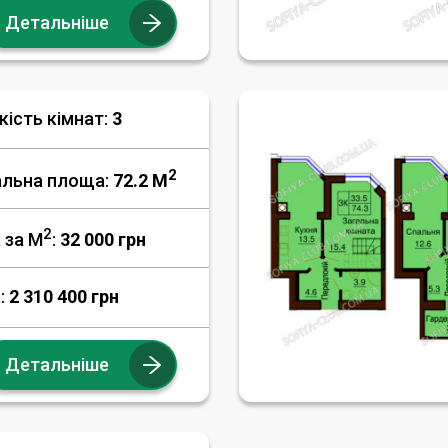
Детальніше
кість кімнат:
3
2
альна площа:
72.2 M
2
 за М
:
32 000
грн
:
2 310 400 грн
Детальніше