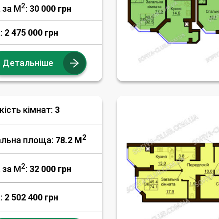
2
 за М
:
30 000
грн
:
2 475 000 грн
Детальніше
кість кімнат:
3
2
альна площа:
78.2 M
2
 за М
:
32 000
грн
:
2 502 400 грн