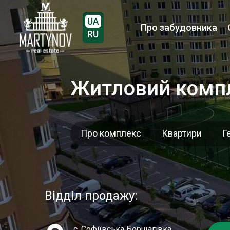
UA
Про забудовника
RU
Житловий компл
Про комплекс
Квартири
Г
Відділ продажу:
с. Софіївська Борщагівка,