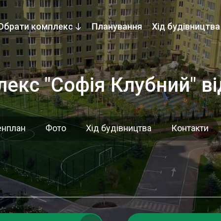
Обрати комплекс
Планування
Хід будівництва
екс "Софія Клубний" в
енплан
Фото
Хід будівництва
Контакти