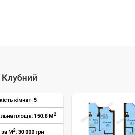
я Клубний
кість кімнат:
5
2
альна площа:
150.8 M
2
 за М
:
30 000
грн