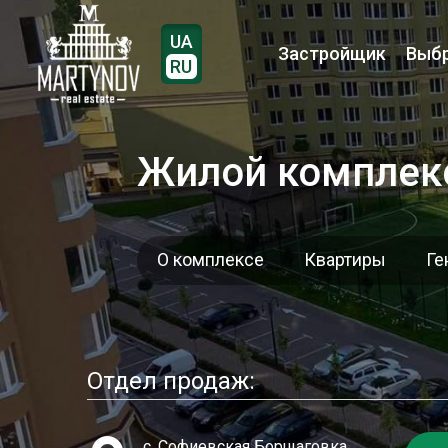
UA
Застройщик
Выбр
RU
Жилой комплекс
О комплексе
Квартиры
Ге
Отдел продаж:
с. Софиевская Борщаговка,