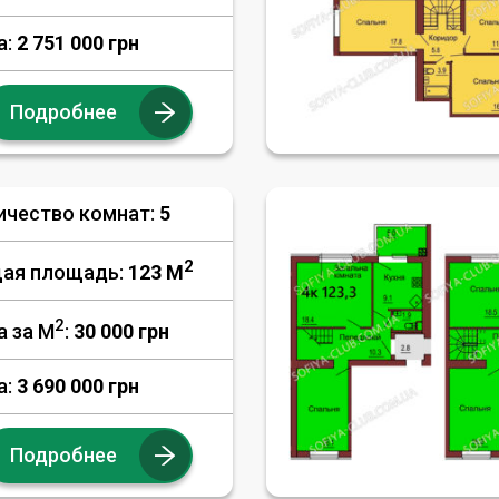
а:
2 751 000 грн
Подробнее
ичество комнат:
5
2
ая площадь:
123 M
2
а за М
:
30 000
грн
а:
3 690 000 грн
Подробнее