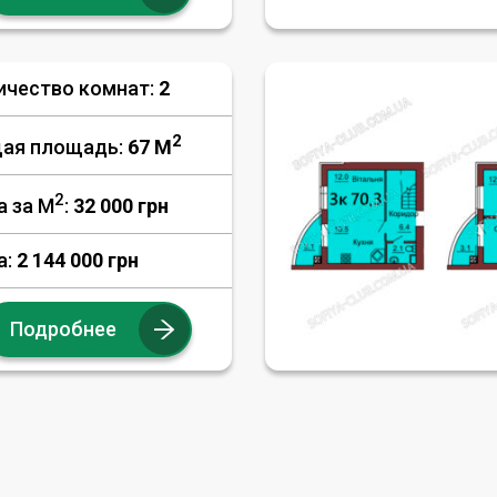
ичество комнат:
2
2
ая площадь:
67 M
2
а за М
:
32 000
грн
а:
2 144 000 грн
Подробнее