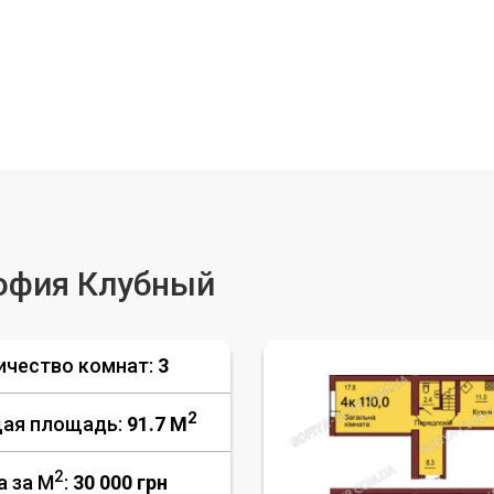
офия Клубный
ичество комнат:
3
2
ая площадь:
91.7 M
2
а за М
:
30 000
грн