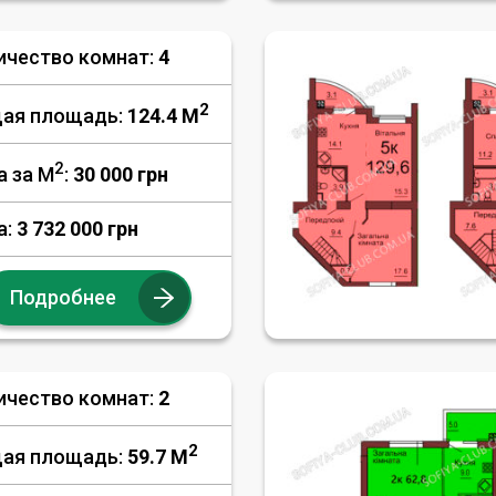
ичество комнат:
4
2
ая площадь:
124.4 M
2
а за М
:
30 000
грн
а:
3 732 000 грн
Подробнее
ичество комнат:
2
2
ая площадь:
59.7 M