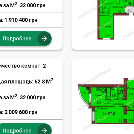
2
а за М
:
32 000
грн
а:
1 910 400 грн
Подробнее
ичество комнат:
2
2
ая площадь:
62.8 M
2
а за М
:
32 000
грн
а:
2 009 600 грн
Подробнее