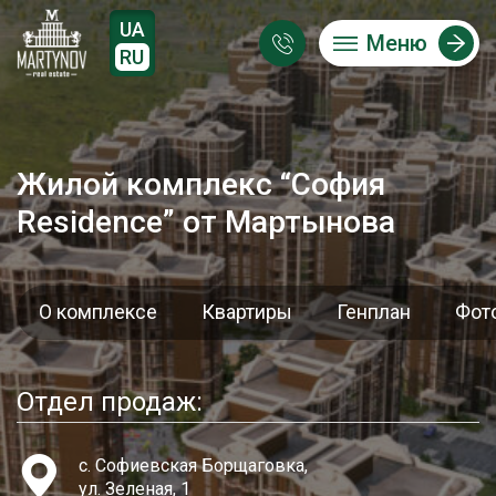
UA
Меню
RU
Жилой комплекс “София
Residence” от Мартынова
О комплексе
Квартиры
Генплан
Фот
Отдел продаж:
с. Софиевская Борщаговка,
ул. Зеленая, 1