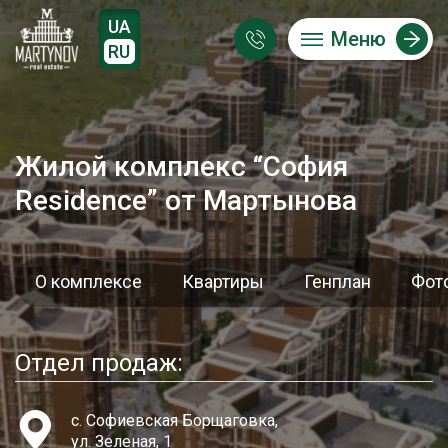
UA
Меню
RU
Жилой комплекс “София
Residence” от Мартынова
О комплексе
Квартиры
Генплан
Фот
Отдел продаж:
с. Софиевская Борщаговка,
ул. Зеленая, 1