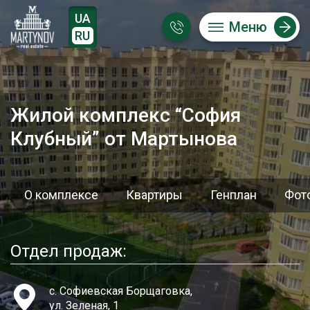
UA
Меню
RU
Жилой комплекс “София
Клубный” от Мартынова
О комплексе
Квартиры
Генплан
Фот
Отдел продаж:
с. Софиевская Борщаговка,
ул. Зеленая, 1