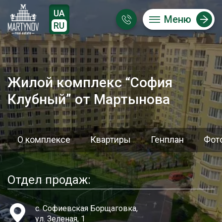
UA
Меню
RU
Жилой комплекс “София
Клубный” от Мартынова
О комплексе
Квартиры
Генплан
Фот
Отдел продаж:
с. Софиевская Борщаговка,
ул. Зеленая, 1