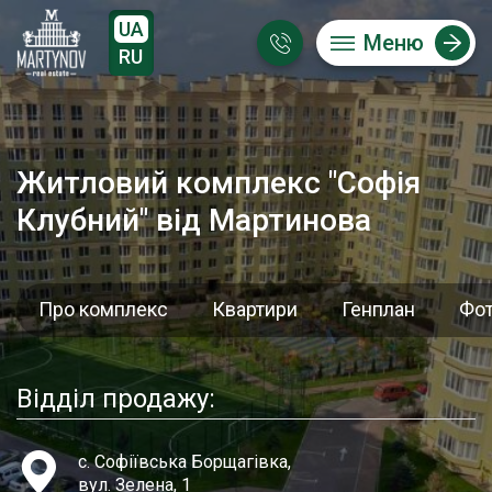
UA
Меню
RU
Житловий комплекс "Софія
Клубний" від Мартинова
Про комплекс
Квартири
Генплан
Фо
Відділ продажу:
с. Софіївська Борщагівка,
вул. Зелена, 1